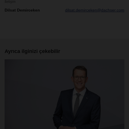
İletişim
Dilsat Demirceken
dilsat.demirceken@dachser.com
Ayrıca ilginizi çekebilir