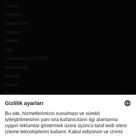
France
Germany
Great Britain
Hungary
Ireland
Italy
Luxembourg
(
FR
DE
)
Netherlands
Norway
Poland
Portugal
Romania
Slovakia
Spain
Sweden