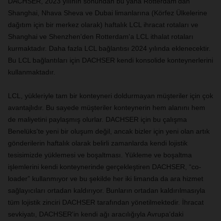
DACHSER, 2023 yılının sonundan bu yana Rotterdam'dan
Shanghai, Nhava Sheva ve Dubai limanlarına (Körfez Ülkelerine
dağıtım için bir merkez olarak) haftalık LCL ihracat rotaları ve
Shanghai ve Shenzhen'den Rotterdam'a LCL ithalat rotaları
kurmaktadır. Daha fazla LCL bağlantısı 2024 yılında eklenecektir.
Bu LCL bağlantıları için DACHSER kendi konsolide konteynerlerini
kullanmaktadır.
LCL, yükleriyle tam bir konteyneri doldurmayan müşteriler için çok
avantajlıdır. Bu sayede müşteriler konteynerin hem alanını hem
de maliyetini paylaşmış olurlar. DACHSER için bu çalışma
Benelüks'te yeni bir oluşum değil, ancak bizler için yeni olan artık
gönderilerin haftalık olarak belirli zamanlarda kendi lojistik
tesisimizde yüklemesi ve boşaltması. Yükleme ve boşaltma
işlemlerini kendi konteynerinde gerçekleştiren DACHSER, “co-
loader” kullanmıyor ve bu şekilde her iki limanda da ara hizmet
sağlayıcıları ortadan kaldırıyor. Bunların ortadan kaldırılmasıyla
tüm lojistik zinciri DACHSER tarafından yönetilmektedir. İhracat
sevkiyatı, DACHSER'in kendi ağı aracılığıyla Avrupa'daki