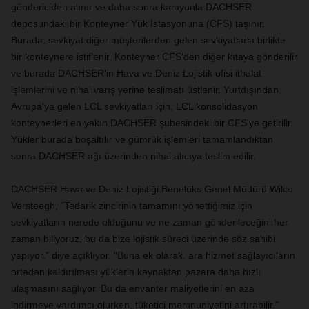
göndericiden alınır ve daha sonra kamyonla DACHSER
deposundaki bir Konteyner Yük İstasyonuna (CFS) taşınır.
Burada, sevkiyat diğer müşterilerden gelen sevkiyatlarla birlikte
bir konteynere istiflenir. Konteyner CFS'den diğer kıtaya gönderilir
ve burada DACHSER'in Hava ve Deniz Lojistik ofisi ithalat
işlemlerini ve nihai varış yerine teslimatı üstlenir. Yurtdışından
Avrupa'ya gelen LCL sevkiyatları için, LCL konsolidasyon
konteynerleri en yakın DACHSER şubesindeki bir CFS'ye getirilir.
Yükler burada boşaltılır ve gümrük işlemleri tamamlandıktan
sonra DACHSER ağı üzerinden nihai alıcıya teslim edilir.
DACHSER Hava ve Deniz Lojistiği Benelüks Genel Müdürü Wilco
Versteegh, "Tedarik zincirinin tamamını yönettiğimiz için
sevkiyatların nerede olduğunu ve ne zaman gönderileceğini her
zaman biliyoruz, bu da bize lojistik süreci üzerinde söz sahibi
yapıyor," diye açıklıyor. "Buna ek olarak, ara hizmet sağlayıcıların
ortadan kaldırılması yüklerin kaynaktan pazara daha hızlı
ulaşmasını sağlıyor. Bu da envanter maliyetlerini en aza
indirmeye yardımcı olurken, tüketici memnuniyetini artırabilir."