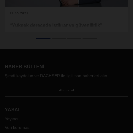
17.05.2021
“Yüksek derecede istikrar ve güvenilirlik”
Somut tahminler şu an zorluk gösterse de, temkinli iyimserlik
için nedenler var. CEO Burkhard Eling ile, 2021 yılı ve ilk
trendler hakkında.
HABER BÜLTENI
Şimdi kaydolun ve DACHSER ile ilgili son haberleri alın.
Abone ol
YASAL
Yayıncı
Veri koruması