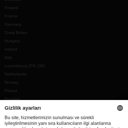
Finland
France
Germany
Great Britain
Hungary
Ireland
Italy
Luxembourg
(
FR
DE
)
Netherlands
Norway
Poland
Portugal
Romania
Slovakia
Spain