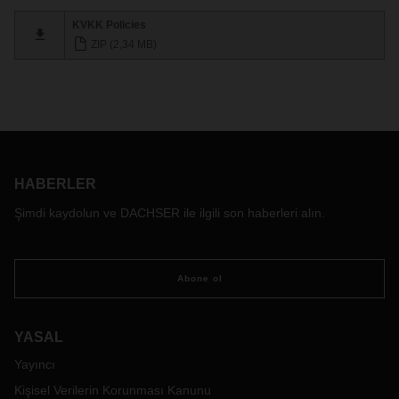
KVKK Policies
ZIP (2,34 MB)
HABERLER
Şimdi kaydolun ve DACHSER ile ilgili son haberleri alın.
Abone ol
YASAL
Yayıncı
Kişisel Verilerin Korunması Kanunu