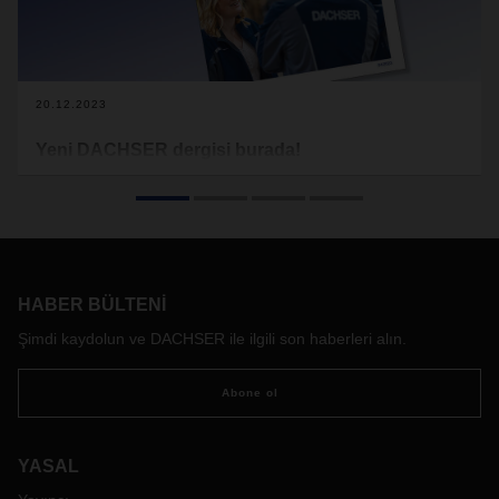
20.12.2023
Yeni DACHSER dergisi burada!
Müşterilerimizin yük akışını güvenilir bir şekilde sürdürmek,
her zaman yüksek kalite sunmak ve zaman zaman imkansızı
mümkün kılmak; DACHSER'in 30.000'den fazla çalışanı
olarak her gün bunun için çabalıyor ve işimizi hiçbir şekilde
hafife almıyoruz.
HABER BÜLTENI
Şimdi kaydolun ve DACHSER ile ilgili son haberleri alın.
Abone ol
YASAL