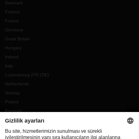
Denmark
Finland
France
Germany
Great Britain
Hungary
Ireland
Italy
Luxembourg
(
FR
DE
)
Netherlands
Norway
Poland
Portugal
Romania
Slovakia
Spain