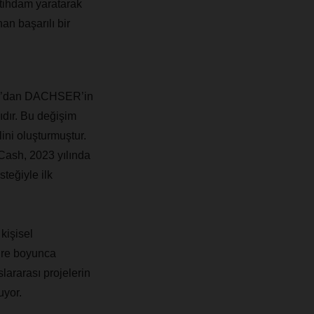
stihdam yaratarak
an başarılı bir
nya’dan DACHSER’in
ıdır. Bu değişim
ini oluşturmuştur.
4Cash, 2023 yılında
teğiyle ilk
kişisel
üre boyunca
lararası projelerin
uyor.