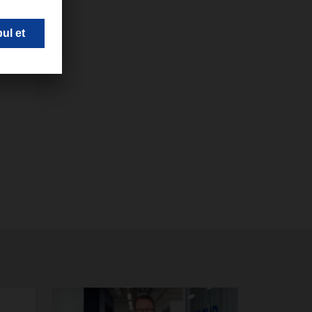
Hiçbir bölümü
n.
oruz.