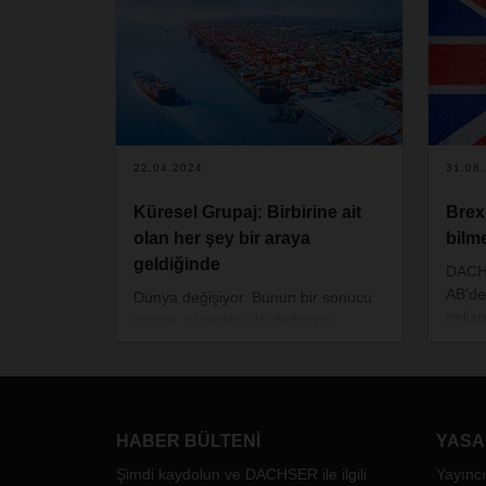
22.04.2024
31.08
Küresel Grupaj: Birbirine ait
Brex
olan her şey bir araya
bilm
geldiğinde
DACHS
AB'den
Dünya değişiyor. Bunun bir sonucu
geliş
olarak, piyasalar da değişiyor.
bilgi
Jeopolitik güç ve menfaatlerdeki
güncel
değişimler, neredeyse sürekli baskı
olabi
altında olan tedarik zincirleriyle
birleşince yeni konseptlere duyulan
ihtiyaç ortaya çıkıyor. Lojistik için bu,
HABER BÜLTENI
YASA
küresel uçtan uca taşımaların ve
Şimdi kaydolun ve DACHSER ile ilgili
Yayıncı
kontrat lojistiği çözümlerinin