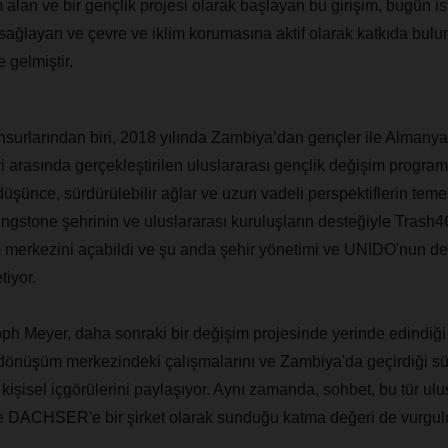
alan ve bir gençlik projesi olarak başlayan bu girişim, bugün i
r sağlayan ve çevre ve iklim korumasına aktif olarak katkıda bulun
 gelmiştir.
unsurlarından biri, 2018 yılında Zambiya’dan gençler ile Alma
i arasında gerçekleştirilen uluslararası gençlik değişim program
düşünce, sürdürülebilir ağlar ve uzun vadeli perspektiflerin temel
vingstone şehrinin ve uluslararası kuruluşların desteğiyle Trash
merkezini açabildi ve şu anda şehir yönetimi ve UNIDO'nun des
tiyor.
h Meyer, daha sonraki bir değişim projesinde yerinde edindiği 
 dönüşüm merkezindeki çalışmalarını ve Zambiya'da geçirdiği s
kişisel içgörülerini paylaşıyor. Aynı zamanda, sohbet, bu tür ulus
e DACHSER'e bir şirket olarak sunduğu katma değeri de vurgul