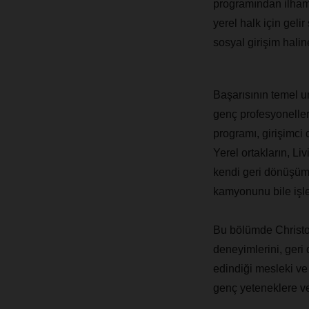
programından ilham 
yerel halk için geli
sosyal girişim haline
Başarısının temel 
genç profesyoneller
programı, girişimci 
Yerel ortakların, Li
kendi geri dönüşüm 
kamyonunu bile işle
Bu bölümde Christop
deneyimlerini, geri
edindiği mesleki ve 
genç yeteneklere v