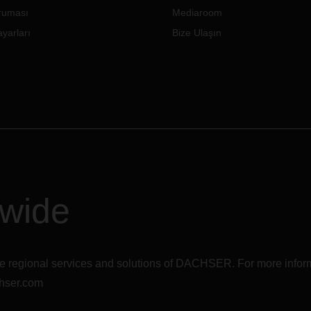
oruması
Mediaroom
yarları
Bize Ulaşın
dwide
r the regional services and solutions of DACHSER. For more in
hser.com