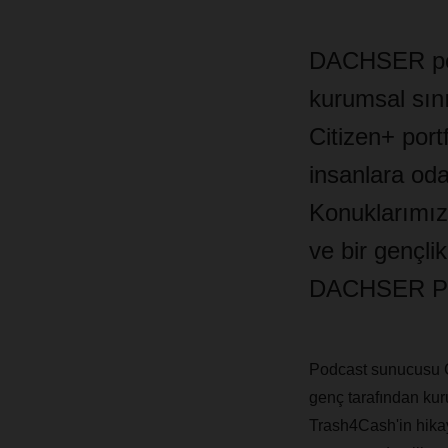
DACHSER podc
kurumsal sın
Citizen+ port
insanlara oda
Konuklarımız
ve bir gençli
DACHSER Proj
Podcast sunucusu C
genç tarafından kuru
Trash4Cash'in hika