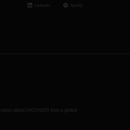
sınava tabi tuttu.
LinkedIn
Spotify
formation about DACHSER from a global