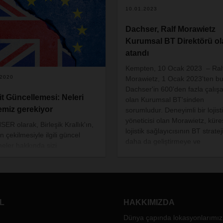
10.01.2023
Dachser, Ralf Morawietz
Kurumsal BT Direktörü ol
atandı
Kempten, 10 Ocak 2023 – Ral
.2020
Morawietz
, 1 Ocak
2023'ten b
Dachser'in 600'den fazla çalış
it Güncellemesi: Neleri
olan Kurumsal BT'sinden
emiz gerekiyor
sorumludur. Deneyimli bir lojist
yöneticisi olan Morawietz, küre
ER olarak, Birleşik Krallık'ın,
lojistik sağlayıcısının BT strateji
 çekilmesiyle ilgili güncel
daha da geliştirmeye ve
meler hakkında sizi
dijitalleşmeyi ileriye taşımaya
lendirmek istiyoruz çünkü bu
odaklanıyor.
 bilgilerin şirketiniz için önemli
leceğine inanıyoruz.
L
HAKKIMIZDA
Dünya çapında lokasyonlarımız