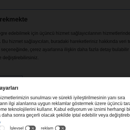
erekmekte
ntegre edebilmek için üçüncü hizmet sağlayıcılarının hizmetlerind
 Bu hizmet sağlayıcıları, buradaki hareketleriniz hakkında veri to
 seçeneğinde, çerez ayarlarına ilişkin daha fazla detay bulabilir
 değiştirebilirsiniz.
 daha fazla
Onayla
umluluk, kurumsal katılım ve uluslararası işbirliğinin nasıl bir 
gençlerin sürdürülebilir değişimi teşvik etmede oynadıkları rolü