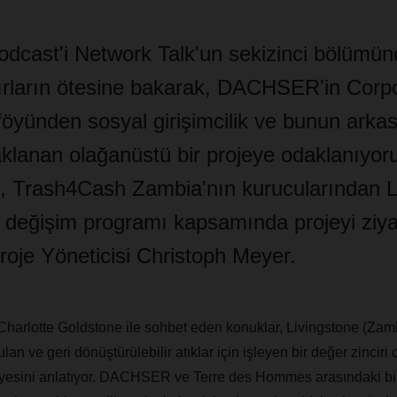
ast'i Network Talk'un sekizinci bölümünd
ırların ötesine bakarak, DACHSER'in Corp
föyünden sosyal girişimcilik ve bunun arka
klanan olağanüstü bir projeye odaklanıyor
, Trash4Cash Zambia'nın kurucularından
k değişim programı kapsamında projeyi ziy
e Yöneticisi Christoph Meyer.
harlotte Goldstone ile sohbet eden konuklar, Livingstone (Zam
lan ve geri dönüştürülebilir atıklar için işleyen bir değer zinciri 
yesini anlatıyor. DACHSER ve Terre des Hommes arasındaki bi