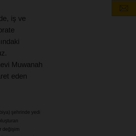
e, iş ve
orate
sındaki
uz.
 Levi Muwanah
aret eden
biya) şehrinde yedi
oluşturan
r değişim