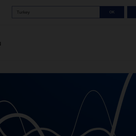
Turkey
OK
N