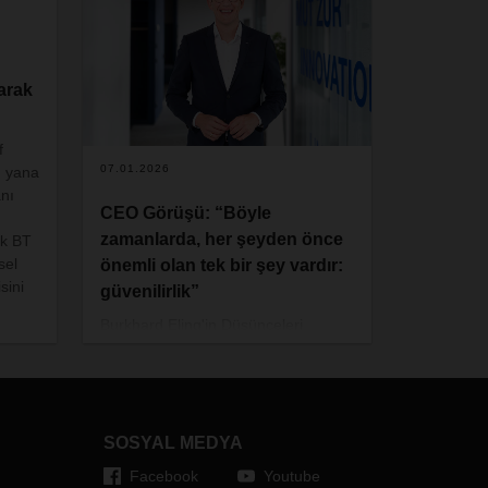
arak
f
07.01.2026
u yana
anı
CEO Görüşü: “Böyle
zamanlarda, her şeyden önce
ik BT
sel
önemli olan tek bir şey vardır:
sini
güvenilirlik”
Burkhard Eling'in Düşünceleri
Küresel çapta gerilimler, belirsiz
piyasalar, vasıflı işgücü eksikliğinin
artması ve dijital ve sürdürülebilir
dönüşümün şekillendirdiği değişken
SOSYAL MEDYA
ortam, geçtiğimiz yıl tedarik
zincirlerini bir kez daha zorlu bir
Facebook
Youtube