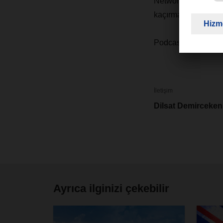
Network Talk'u bura
kaçırmamak için DA
Podcast'lerimizle i
İletişim
Dilsat Demirceken
Ayrıca ilginizi çekebilir