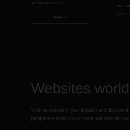
son haberleri alın.
mümkün olan en iyi şekilde entegre
Veri k
edilmesi anlamına geliyor.
Çerez a
Abone ol
Websites worl
Visit the website of your location and discove
perspective switch to our corporate website:
dac