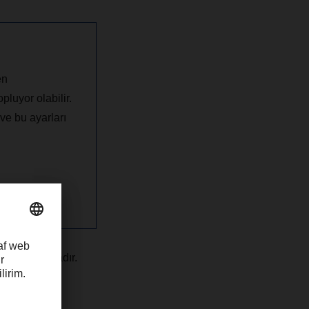
en
pluyor olabilir.
 ve bu ayarları
arada
 vurgulamaktadır.