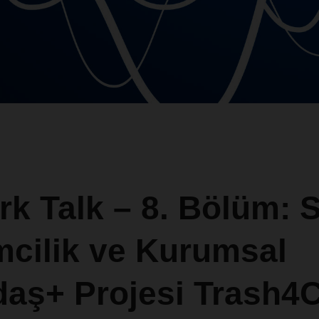
k Talk – 8. Bölüm: 
mcilik ve Kurumsal
daş+ Projesi Trash4