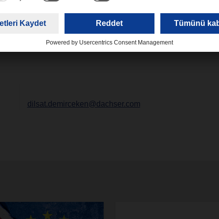
dan ve tüm popüler podcast platformlarından dinleyebilirsiniz. 
CHSER'in Network Talk ve NetzWert podcast'lerine abone olu
lgili görüşlerinizi podcast.kempten@dachser.com adresine bekliy
dilsat.demirceken@dachser.com