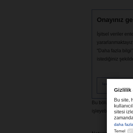
Onayınız g
İşitsel veriler e
yararlanmaktayız.
“Daha fazla bilgi”
istediğiniz şekilde
İçeriklere ilişkin
bilgi
Bu bölüm, sosyal sor
işleyebileceğini ve 