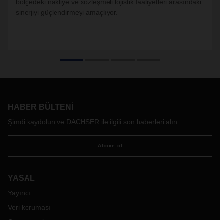
bölgedeki nakliye ve sözleşmeli lojistik faaliyetleri arasındaki
sinerjiyi güçlendirmeyi amaçlıyor.
HABER BÜLTENI
Şimdi kaydolun ve DACHSER ile ilgili son haberleri alın.
Abone ol
YASAL
Yayıncı
Veri koruması