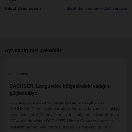
Dilsat Demirceken
dilsat.demirceken@dachser.com
Ayrıca ilginizi çekebilir
05.01.2026
DACHSER, Languedoc bölgesindeki varlığını
güçlendiriyor
Uluslararası nakliye ve lojistik çözümleri sağlayıcısı
DACHSER, Nîmes yakınlarındaki Garons'da yeni bir nakliye
acentesi açarak Güney Fransa'daki büyümesini sürdürüyor.
2024 yılında açılan DACHSER Nîmes Contract Logistics
tesisinin hemen yakınında bulunan bu merkez, grubun