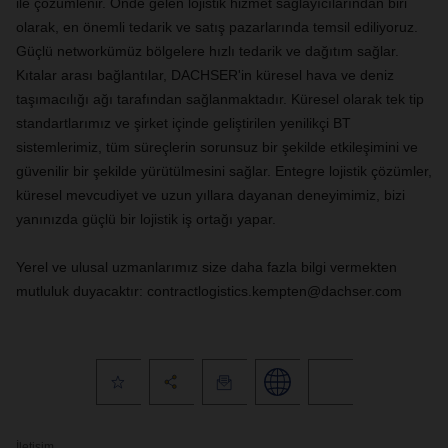
ile çözümlenir. Önde gelen lojistik hizmet sağlayıcılarından biri
olarak, en önemli tedarik ve satış pazarlarında temsil ediliyoruz.
Güçlü networkümüz bölgelere hızlı tedarik ve dağıtım sağlar.
Kıtalar arası bağlantılar, DACHSER'in küresel hava ve deniz
taşımacılığı ağı tarafından sağlanmaktadır. Küresel olarak tek tip
standartlarımız ve şirket içinde geliştirilen yenilikçi BT
sistemlerimiz, tüm süreçlerin sorunsuz bir şekilde etkileşimini ve
güvenilir bir şekilde yürütülmesini sağlar. Entegre lojistik çözümler,
küresel mevcudiyet ve uzun yıllara dayanan deneyimimiz, bizi
yanınızda güçlü bir lojistik iş ortağı yapar.
Yerel ve ulusal uzmanlarımız size daha fazla bilgi vermekten
mutluluk duyacaktır: contractlogistics.kempten@dachser.com
İletişim