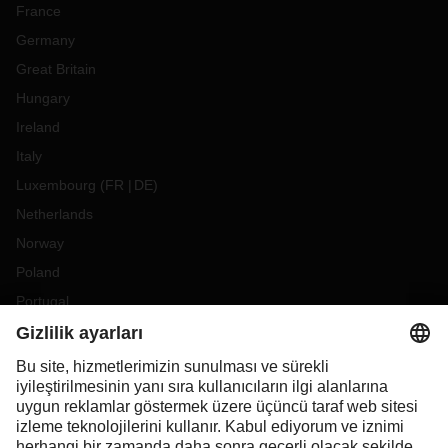
France
Germany
Great Britain
Hungary
Ireland
Italy
Luxembourg
(
FR
DE
)
Netherlands
Norway
Poland
Portugal
Romania
Slovakia
Spain
Sweden
Switzerland
(
DE
FR
)