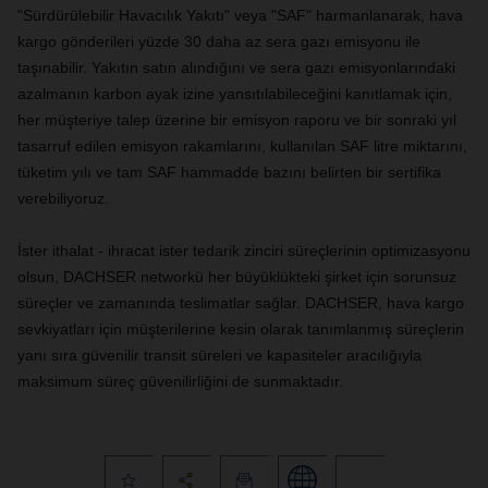
"Sürdürülebilir Havacılık Yakıtı" veya "SAF" harmanlanarak, hava
kargo gönderileri yüzde 30 daha az sera gazı emisyonu ile
taşınabilir. Yakıtın satın alındığını ve sera gazı emisyonlarındaki
azalmanın karbon ayak izine yansıtılabileceğini kanıtlamak için,
her müşteriye talep üzerine bir emisyon raporu ve bir sonraki yıl
tasarruf edilen emisyon rakamlarını, kullanılan SAF litre miktarını,
tüketim yılı ve tam SAF hammadde bazını belirten bir sertifika
verebiliyoruz.
İster ithalat - ihracat ister tedarik zinciri süreçlerinin optimizasyonu
olsun, DACHSER networkü her büyüklükteki şirket için sorunsuz
süreçler ve zamanında teslimatlar sağlar. DACHSER, hava kargo
sevkiyatları için müşterilerine kesin olarak tanımlanmış süreçlerin
yanı sıra güvenilir transit süreleri ve kapasiteler aracılığıyla
maksimum süreç güvenilirliğini de sunmaktadır.