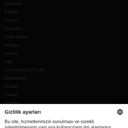
Denmark
Finland
France
Germany
Great Britain
Hungary
Ireland
Italy
Luxembourg
(
FR
DE
)
Netherlands
Norway
Poland
Portugal
Romania
Slovakia
Spain