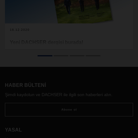
16.12.2020
Yeni DACHSER dergisi burada!
Yıl sona ererken, bir çoğumuz zamanımızı geriye dönüp yılı
değerlendirmek, bir yandan da kendimizi geleceğin yeni
zorluklarına hazırlamak için kullanıyoruz. DACHSER
dergisinin son sayısında da tam olarak yaptığımız bu oldu.
HABER BÜLTENI
Şimdi kaydolun ve DACHSER ile ilgili son haberleri alın.
Abone ol
YASAL