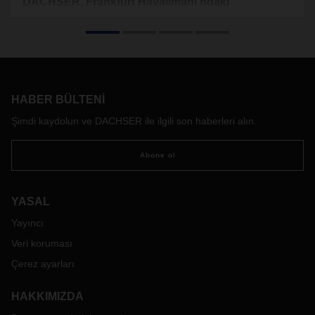
DACHSER, Frankfurt Havalimanı'ndaki
Interlocking varlığını güçlendiriyor
1 Temmuz 2020 itibariyle DACHSER, Air & Sea Logistics ve
European Logistics iş segmentleri arasında kurduğu ağını
Frankfurt Havalimanı’nda güçlendirdi. Şu anda Frankfurt
Havalimanı'nda Almanya ve diğer Avrupa ülkeleri için hava
HABER BÜLTENI
kargo ithalat trafiğini bir araya getirmektedir.
Hava yükü Frankfurt Havalimanı'na ulaşıp hava taşımacılığı
Şimdi kaydolun ve DACHSER ile ilgili son haberleri alın.
deposuna kabul edildiğinde, burada doğrudan bir şubesi
bulunan DACHSER European Logistics ağına
Abone ol
beslenmektedir. Bu sayede DACHSER, ağı üzerinde
Frankfurt'tan Avrupa çapında teslimat servisi ile
müşterilerine yurtdışı çıkış noktasından Avrupa'daki
YASAL
teslimata kadar tek tip ve güvenilir bir çözüm sunmaktadır.
Yayıncı
Bunun yanı sıra müşterilerine eLogistics aracılığıyla
gönderimlerini bir uçtan diğer uca izleme olanağı da
Veri koruması
vermektedir.
Çerez ayarları
Bu konu ile ilgili herhangi bir sorunuz varsa, lütfen ilgili
DACHSER şubesinden temsilcilerimizle iletişime geçiniz.
HAKKIMIZDA