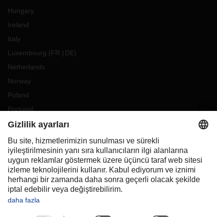
Hungary
Ireland
Italy
Luxembourg
(
FR
DE
)
Netherlands
Norway
Poland
Portugal
Romania
Slovakia
Spain
Sweden
Switzerland
(
DE
FR
)
Turkey
OCEANIA