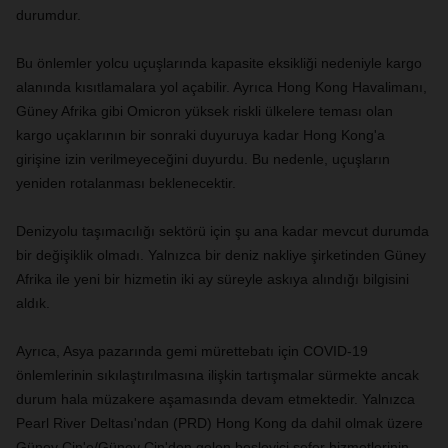
durumdur.
Bu önlemler yolcu uçuşlarında kapasite eksikliği nedeniyle kargo
alanında kısıtlamalara yol açabilir. Ayrıca Hong Kong Havalimanı,
Güney Afrika gibi Omicron yüksek riskli ülkelere teması olan
kargo uçaklarının bir sonraki duyuruya kadar Hong Kong'a
girişine izin verilmeyeceğini duyurdu. Bu nedenle, uçuşların
yeniden rotalanması beklenecektir.
Denizyolu taşımacılığı sektörü için şu ana kadar mevcut durumda
bir değişiklik olmadı. Yalnızca bir deniz nakliye şirketinden Güney
Afrika ile yeni bir hizmetin iki ay süreyle askıya alındığı bilgisini
aldık.
Ayrıca, Asya pazarında gemi mürettebatı için COVID-19
önlemlerinin sıkılaştırılmasına ilişkin tartışmalar sürmekte ancak
durum hala müzakere aşamasında devam etmektedir. Yalnızca
Pearl River Deltası'ndan (PRD) Hong Kong da dahil olmak üzere
Güney Çin'e/Güney Çin'den gelen besleyici sefer hizmetlerinin