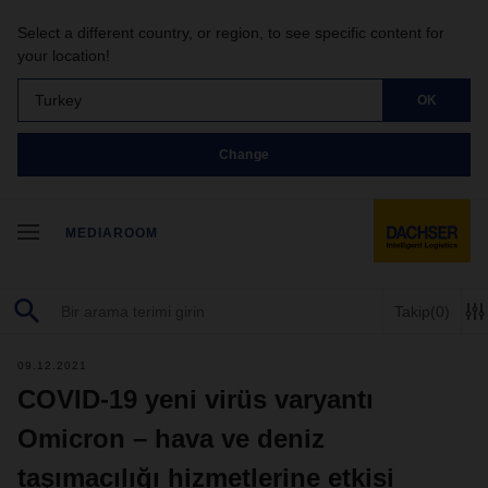
Select a different country, or region, to see specific content for
your location!
Turkey
OK
Change
MEDIAROOM
Takip
(0)
09.12.2021
COVID-19 yeni virüs varyantı
Omicron – hava ve deniz
taşımacılığı hizmetlerine etkisi