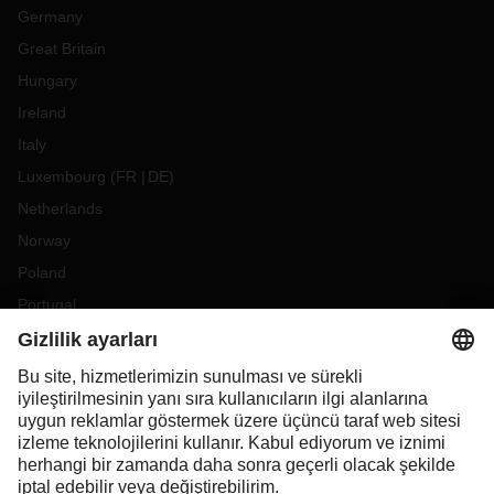
Germany
Great Britain
Hungary
Ireland
Italy
Luxembourg
(
FR
DE
)
Netherlands
Norway
Poland
Portugal
Romania
Slovakia
Spain
Sweden
Switzerland
(
DE
FR
)