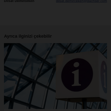
Dilsat Demirceken
dilsat.demirceken@dachser.com
Ayrıca ilginizi çekebilir