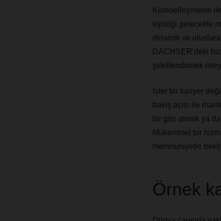
Küreselleşmenin ile
lojistiği gelecekte
dinamik ve uluslarar
DACHSER'deki hızlı 
şekillendirmek iste
İster bir kariyer değ
bakış açısı ile marif
bir göz atmak ya da u
Mükemmel bir hizmete
memnuniyetle bekli
Örnek ka
Dünya çapında yakla