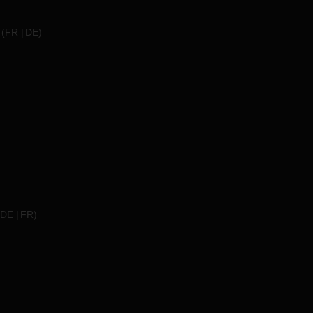
(
FR
DE
)
DE
FR
)