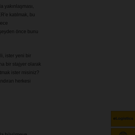
da yakınlaşması,
ER'e katılmak, bu
dece
r şeyden önce bunu
i, ister yeni bir
na bir stajyer olarak
atmak ister misiniz?
andıran herkesi
uyla büyümeye