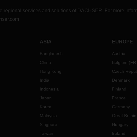
r the regional services and solutions of DACHSER. For more in
hser.com
ASIA
EUROPE
Bangladesh
Austria
China
Belgium
(
FR
Hong Kong
Czech Repub
India
Denmark
Indonesia
Finland
Japan
France
Korea
Germany
Malaysia
Great Britain
Singpore
Hungary
Taiwan
Ireland