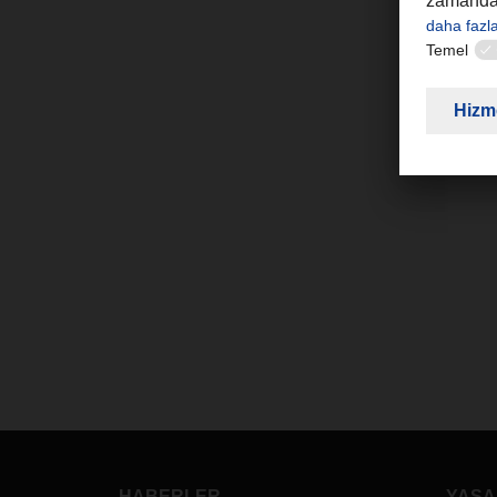
D
HABERLER
YASA