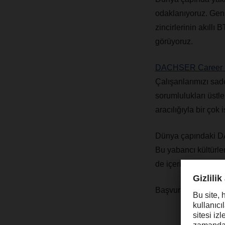
odaklanıyoruz. Geniş
zincirlerinin akıllı
görüyoruz.
DACHSER Career 
Çalışanlarımızı sad
sorumlulukları üstl
aracılığıyla bir çok iş
Dünya çapındaki DA
Bu yabancı kültürlere
de içerir.
Başvurularınızı bekl