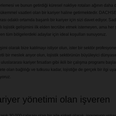
rlemesi ve bunun getirdiği küresel nakliye rotaları ağının daha 
 mükemmel vaatleri olan bir kariyer haline getirmektedir. DACHS
ası odaklı ortamda başarılı bir kariyer için sizi davet ediyor. Sa
lojistik gelişimini ilk elden tecrübe etmek istemeyen, ama he
yen tüm bölgelerdeki adaylar için ideal koşulları sunuyoruz.
işimi olarak bize katılmayı istiyor olun, ister bir sektör profesyonel
etli bir meslek arıyor olun, lojistik sektörünün büyüleyici dünyası
luslararası kariyer fırsatları gibi ikili bir çalışma programı başl
 olan bağlılığı ve tutkusu kadar, lojistiğe de gerçek bir ilgi uy
yoruz.
riyer yönetimi olan işveren
şık 30.000 çalışanı olan bir aile şirketi olarak, inovasyon yol