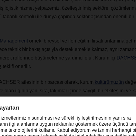
 lojistik hizmet yelpazemiz, özelleştirilmiş sektörel çözümlerim
 BT tabanlı kontrolü ile dünya çapında sektör açısından önemli bir i
Management
örnek, bireysel ve ileri eğitim fırsatı anlamına gelm
ece teknik bir bakış açısıyla desteklemekle kalmaz, aynı zaman
enerek rollerinde büyümelerine yardımcı olur. Kurum içi
DACHSE
 teklifi önerilir.
CHSER ailesinin bir parçası olarak, kurum
kültürümüzün
değer
 olan ilginin yanı sıra, takımlar içinde saygılı bir etkileşimi ve ka
iyoruz.