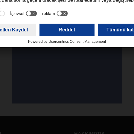
ACHSER'deki kariyer fırsatlarını keşfed
İş olanakları
L
HAKKIMIZDA