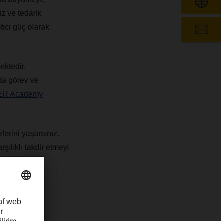
iz ve tedarik
tici güç olarak
ektedir.
da görev ve
R Academy
lerini yaşarsınız.
rşılıklı takdir etmeyi