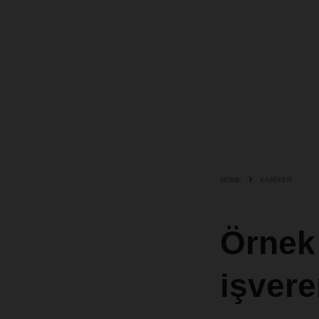
HOME
KARIYER
Örnek 
işver