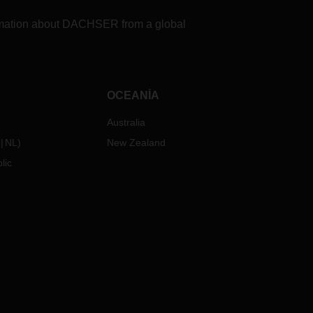
formation about DACHSER from a global
OCEANIA
Australia
NL
)
New Zealand
lic