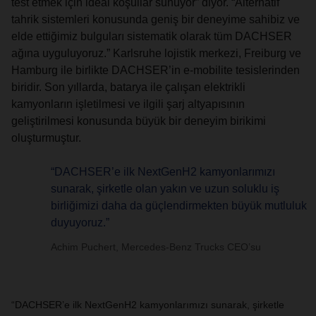
test etmek için ideal koşullar sunuyor” diyor. “Alternatif
tahrik sistemleri konusunda geniş bir deneyime sahibiz ve
elde ettiğimiz bulguları sistematik olarak tüm DACHSER
ağına uyguluyoruz.” Karlsruhe lojistik merkezi, Freiburg ve
Hamburg ile birlikte DACHSER’in e-mobilite tesislerinden
biridir. Son yıllarda, batarya ile çalışan elektrikli
kamyonların işletilmesi ve ilgili şarj altyapısının
geliştirilmesi konusunda büyük bir deneyim birikimi
oluşturmuştur.
“DACHSER’e ilk NextGenH2 kamyonlarımızı
sunarak, şirketle olan yakın ve uzun soluklu iş
birliğimizi daha da güçlendirmekten büyük mutluluk
duyuyoruz.”
Achim Puchert, Mercedes-Benz Trucks CEO’su
“DACHSER’e ilk NextGenH2 kamyonlarımızı sunarak, şirketle