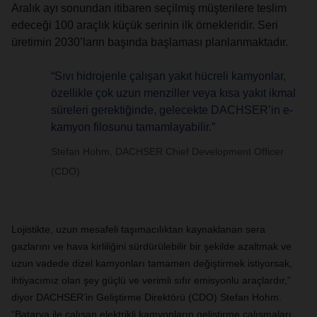
Aralık ayı sonundan itibaren seçilmiş müşterilere teslim
edeceği 100 araçlık küçük serinin ilk örnekleridir. Seri
üretimin 2030’ların başında başlaması planlanmaktadır.
“Sıvı hidrojenle çalışan yakıt hücreli kamyonlar,
özellikle çok uzun menziller veya kısa yakıt ikmal
süreleri gerektiğinde, gelecekte DACHSER’in e-
kamyon filosunu tamamlayabilir.”
Stefan Hohm, DACHSER Chief Development Officer
(CDO)
Lojistikte, uzun mesafeli taşımacılıktan kaynaklanan sera
gazlarını ve hava kirliliğini sürdürülebilir bir şekilde azaltmak ve
uzun vadede dizel kamyonları tamamen değiştirmek istiyorsak,
ihtiyacımız olan şey güçlü ve verimli sıfır emisyonlu araçlardır,”
diyor DACHSER’in Geliştirme Direktörü (CDO) Stefan Hohm.
“Batarya ile çalışan elektrikli kamyonların geliştirme çalışmaları