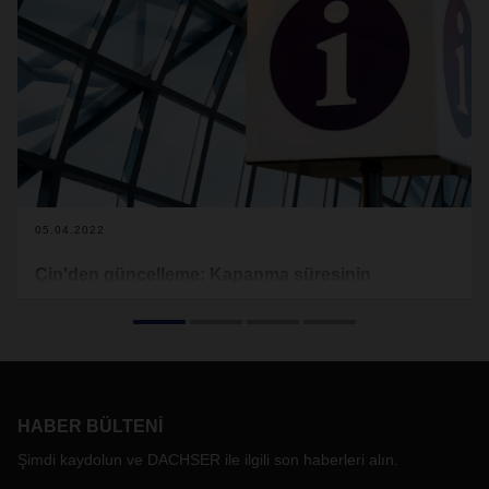
05.04.2022
Çin'den güncelleme: Kapanma süresinin
uzatılması
Vaka sayılarındaki artış nedeniyle Çin'de başlatılan COVID-
19 kısıtlamaları artırıldı ve süre uzatıldı. Bu durumun
DACHSER operasyonel faaliyetleri üzerinde etkisi vardır:
Genel bakış
HABER BÜLTENI
Shanghai'da COVID-19 vakalarının sayısı artıyor. Orijinal
Şimdi kaydolun ve DACHSER ile ilgili son haberleri alın.
plan, Pudong'da karantinanın 1 Nisan'da sona ermesini