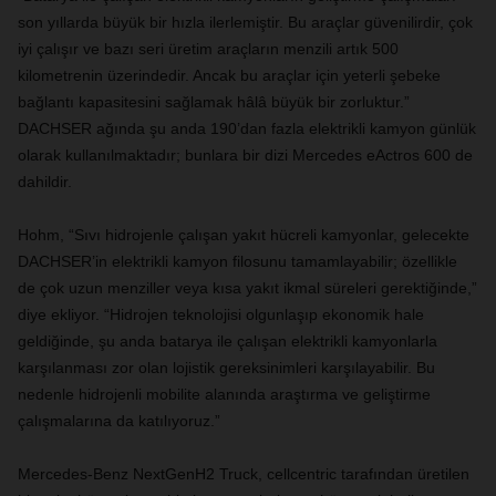
son yıllarda büyük bir hızla ilerlemiştir. Bu araçlar güvenilirdir, çok
iyi çalışır ve bazı seri üretim araçların menzili artık 500
kilometrenin üzerindedir. Ancak bu araçlar için yeterli şebeke
bağlantı kapasitesini sağlamak hâlâ büyük bir zorluktur.”
DACHSER ağında şu anda 190’dan fazla elektrikli kamyon günlük
olarak kullanılmaktadır; bunlara bir dizi Mercedes eActros 600 de
dahildir.
Hohm, “Sıvı hidrojenle çalışan yakıt hücreli kamyonlar, gelecekte
DACHSER’in elektrikli kamyon filosunu tamamlayabilir; özellikle
de çok uzun menziller veya kısa yakıt ikmal süreleri gerektiğinde,”
diye ekliyor. “Hidrojen teknolojisi olgunlaşıp ekonomik hale
geldiğinde, şu anda batarya ile çalışan elektrikli kamyonlarla
karşılanması zor olan lojistik gereksinimleri karşılayabilir. Bu
nedenle hidrojenli mobilite alanında araştırma ve geliştirme
çalışmalarına da katılıyoruz.”
Mercedes-Benz NextGenH2 Truck, cellcentric tarafından üretilen