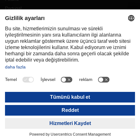
Portugal
Romania
Slovakia
Spain
Sweden
Switzerland
(
DE
FR
)
Turkey
OCEANIA
Australia
New Zealand