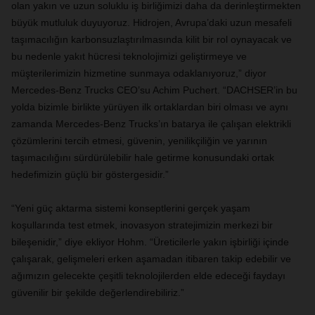
olan yakın ve uzun soluklu iş birliğimizi daha da derinleştirmekten
büyük mutluluk duyuyoruz. Hidrojen, Avrupa’daki uzun mesafeli
taşımacılığın karbonsuzlaştırılmasında kilit bir rol oynayacak ve
bu nedenle yakıt hücresi teknolojimizi geliştirmeye ve
müşterilerimizin hizmetine sunmaya odaklanıyoruz,” diyor
Mercedes-Benz Trucks CEO’su Achim Puchert. “DACHSER’in bu
yolda bizimle birlikte yürüyen ilk ortaklardan biri olması ve aynı
zamanda Mercedes-Benz Trucks’ın batarya ile çalışan elektrikli
çözümlerini tercih etmesi, güvenin, yenilikçiliğin ve yarının
taşımacılığını sürdürülebilir hale getirme konusundaki ortak
hedefimizin güçlü bir göstergesidir.”
“Yeni güç aktarma sistemi konseptlerini gerçek yaşam
koşullarında test etmek, inovasyon stratejimizin merkezi bir
bileşenidir,” diye ekliyor Hohm. “Üreticilerle yakın işbirliği içinde
çalışarak, gelişmeleri erken aşamadan itibaren takip edebilir ve
ağımızın gelecekte çeşitli teknolojilerden elde edeceği faydayı
güvenilir bir şekilde değerlendirebiliriz.”