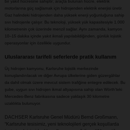
bir yakıt hücresine sahiptir; araçta bulunan hücre, elektrik
motorlarına güç sağlamak için hidrojenden elektrik enerjisi üretir.
Gaz halindeki hidrojenden daha yüksek enerji yoğunluğuna sahip
sıvı hidrojenle çalışır. Bu teknoloji, yüksek yük kapasitesiyle 1.000
kilometrenin çok üzerinde menzil sağlar. Aynı zamanda, kamyon
10–15 dakika içinde yakıt ikmali yapılabildiğinden, günlük lojistik
operasyonlar için özellikle uygundur.
Uluslararası tarifeli seferlerde pratik kullanım
Üç hidrojen kamyonu, Karlsruhe lojistik merkezinde
konuşlandırılacak ve diğer Avrupa ülkelerine giden güzergâhlar
da dahil olmak üzere mevcut sistem trafiğine entegre edilecek. Bu
şube, uygun sıvı hidrojen ikmal altyapısına sahip olan Wörth’teki
Mercedes-Benz fabrikasına sadece yaklaşık 30 kilometre
uzaklıkta bulunuyor.
DACHSER Karlsruhe Genel Müdürü Bernd Großmann,
“Karlsruhe tesisimiz, yeni teknolojileri gerçek koşullarda