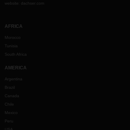
website:
dachser.com
servisi vermeye çalışıyor.
DACHSER, diğer illerde bulunan tedarikçiler için duruma
göre mavna seçeneğinin mümkün olduğu her yerde
çözümler sunmaya devam ediyor.
AFRICA
DACHSER'in şehir merkezi ve PVG Havaalanı ofisi de
dahil olmak üzere Shanghai'daki konumları, Huaqiao
Morocco
deposu kapalıyken 21 Mart'tan bu yana evden çalışma
Tunisia
politikası uyguluyor. Yerel temsilcinize olağan iletişim
South Africa
kanallarından ulaşabilirsiniz.
DACHSER'deki yerel temsilciler, gönderiler ve olası
AMERICA
alternatifler hakkında size bilgi vermekten memnuniyet
duyacaktır.
Argentina
Brazil
Canada
Chile
Mexico
Peru
USA