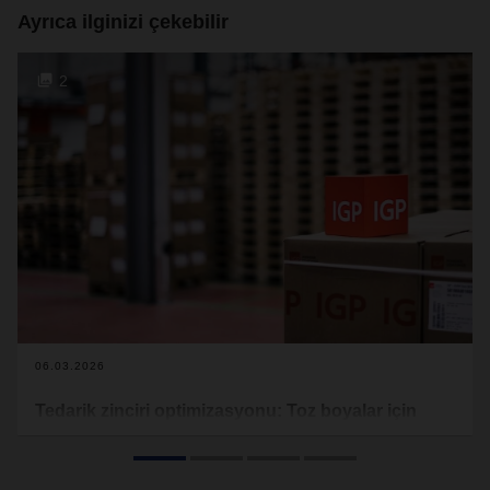
Ayrıca ilginizi çekebilir
2
06.03.2026
Tedarik zinciri optimizasyonu: Toz boyalar için
tedarik zincirlerine yeni bir bakış
Değişken pazarlar, yüksek ürün çeşitliliği, artan müşteri