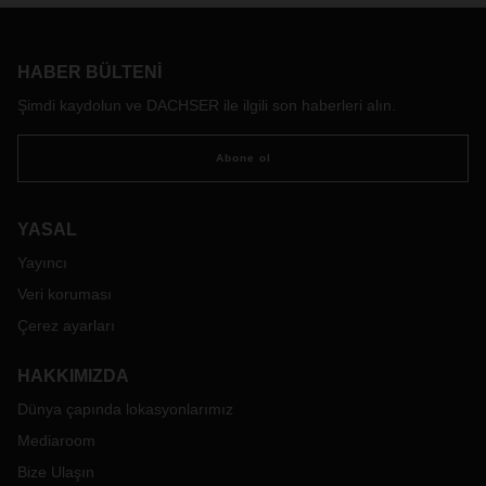
talepleri: DACHSER'in yardımıyla, İsviçreli şirket IGP
Pulvertechnik AG tedarik zincirini stratejik olarak gözden
geçiriyor. Analiz, güven ve ortaklık, geleceğe yönelik esnek
HABER BÜLTENI
bir lojistik modeli nasıl ortaya çıkıyor?
Şimdi kaydolun ve DACHSER ile ilgili son haberleri alın.
Abone ol
YASAL
Yayıncı
Veri koruması
Çerez ayarları
HAKKIMIZDA
Dünya çapında lokasyonlarımız
Mediaroom
Bize Ulaşın