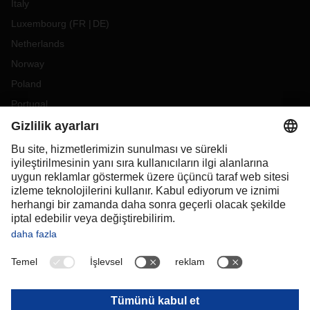
Italy
Luxembourg
(
FR
DE
)
Netherlands
Norway
Poland
Portugal
Romania
Slovakia
Spain
Sweden
Switzerland
(
DE
FR
)
Turkey
OCEANIA
Australia
New Zealand